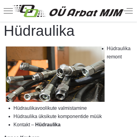
Mobile Menu Toggle
Off
Hüdraulika
Hüdraulika
remont
Hüdraulikavoolikute valmistamine
Hüdraulika üksikute komponentide müük
Kontakt –
Hüdraulika