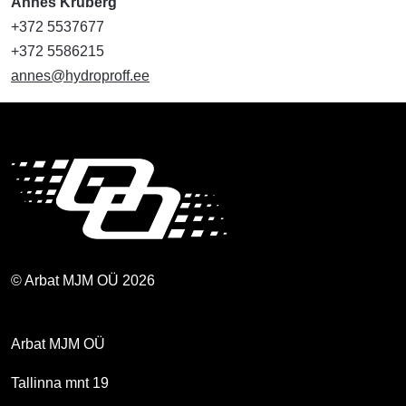
Annes Kruberg
+372 5537677
+372 5586215
annes@hydroproff.ee
© Arbat MJM OÜ 2026
Arbat MJM OÜ
Tallinna mnt 19