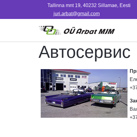
Tallinna mnt 19, 40232 Sillamae, Eesti
juri.arbat@gmail.com
Автосервис
Пр
Ел
+3
За
Ва
+3