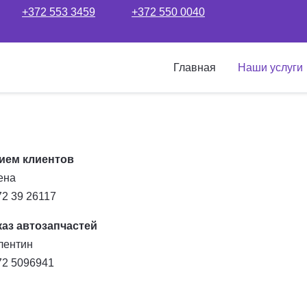
+372 553 3459
+372 550 0040
Главная
Наши услуги
ием клиентов
ена
72 39 26117
каз автозапчастей
лентин
72 5096941