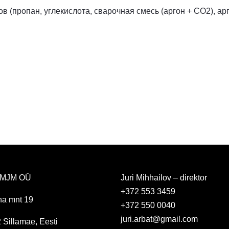
 (пропан, углекислота, сварочная смесь (аргон + СО2), арг
t MJM OÜ
Juri Mihhailov – direktor
+372 553 3459
nna mnt 19
+372 550 0040
juri.arbat@gmail.com
 Sillamae, Eesti