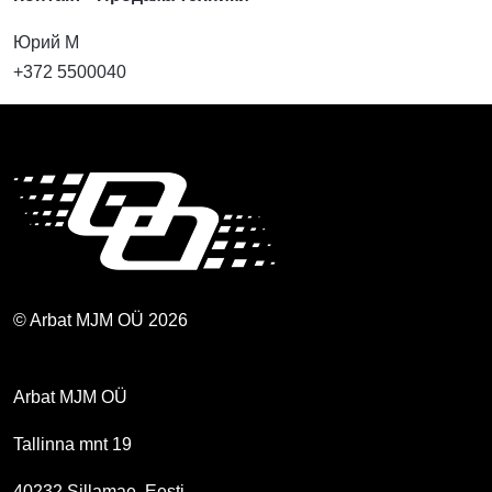
Юрий М
+372 5500040
© Arbat MJM OÜ 2026
Arbat MJM OÜ
Tallinna mnt 19
40232 Sillamae, Eesti