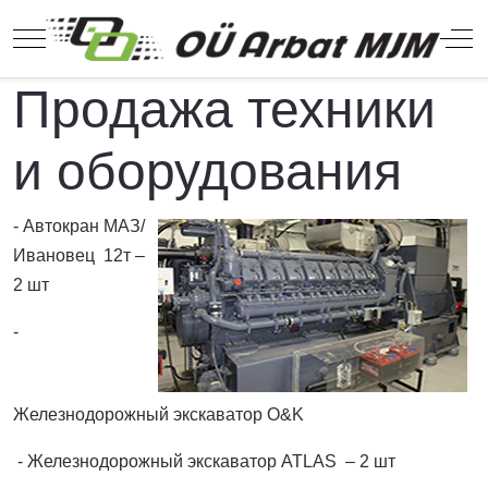
Mobile Menu Toggle
Off
Продажа техники
и оборудования
- Автокран МАЗ/
Ивановец 12т –
2 шт
-
Железнодорожный экскаватор O&K
- Железнодорожный экскаватор ATLAS – 2 шт